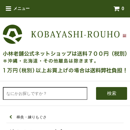
0
メニュー
検索
棒灸・練りもぐさ