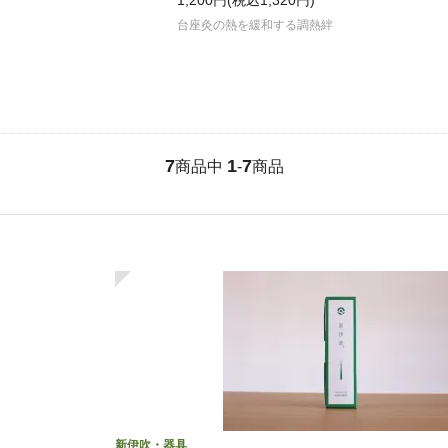
1,200円(税込1,320円)
台座灸の熱を緩和する調熱絆
7
1
7
商品中
-
商品
新伊吹・器具