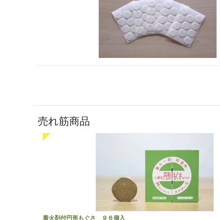
売れ筋商品
着火剤付円形もぐさ ９６個入