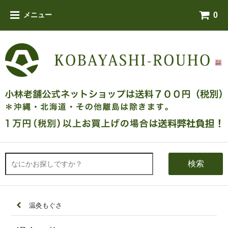
0
メニュー
検索
温灸もぐさ