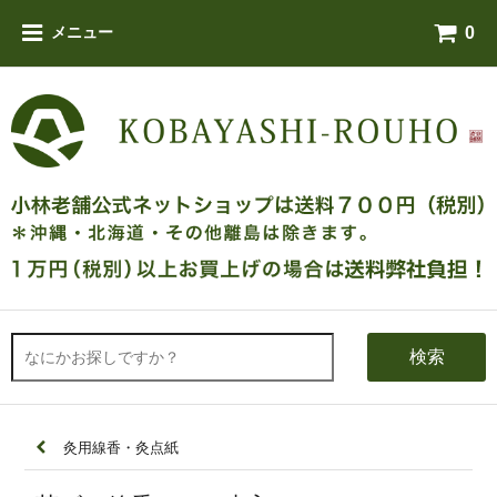
0
メニュー
検索
灸用線香・灸点紙