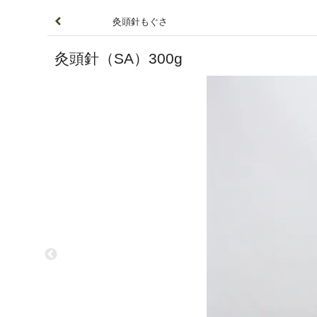
灸頭針もぐさ
灸頭針（SA）300g