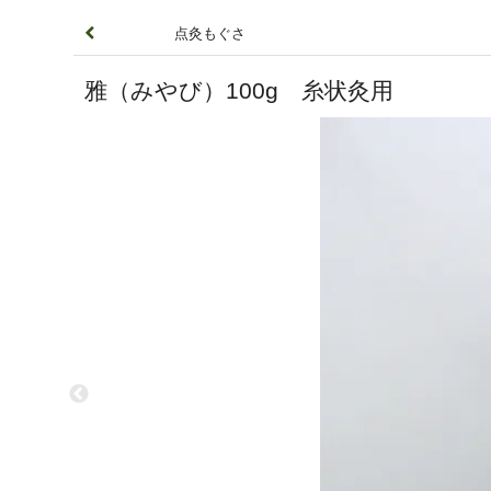
点灸もぐさ
雅（みやび）100g 糸状灸用