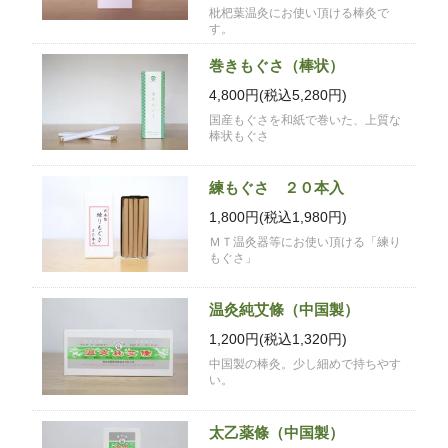
枇杷葉温灸にお使い頂ける棒灸で
す。
巻きもぐさ（棒状）
4,800円(税込5,280円)
国産もぐさを和紙で巻いた、上質な
棒状もぐさ
練もぐさ ２０本入
1,800円(税込1,980円)
ＭＴ温灸器等にお使い頂ける「練り
もぐさ」
温灸純艾條（中国製）
1,200円(税込1,320円)
中国製の棒灸。少し細めで持ちやす
い。
太乙薬條（中国製）