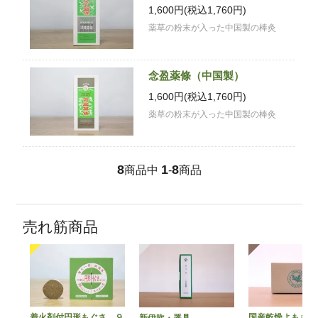
1,600円(税込1,760円)
薬草の粉末が入った中国製の棒灸
念盈薬條（中国製）
1,600円(税込1,760円)
薬草の粉末が入った中国製の棒灸
8
1
8
商品中
-
商品
売れ筋商品
着火剤付円形もぐさ ９
国産乾燥よもぎ
新伊吹・器具