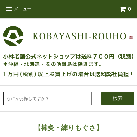
0
メニュー
検索
【棒灸・練りもぐさ】