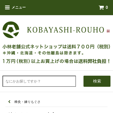
0
メニュー
検索
棒灸・練りもぐさ