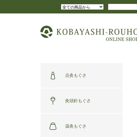
点灸もぐさ
灸頭針もぐさ
温灸もぐさ