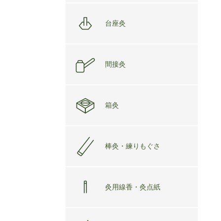
台座灸
間接灸
箱灸
棒灸・練りもぐさ
灸用線香・灸点紙