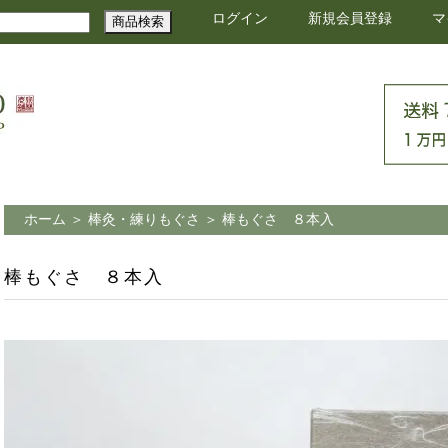
ログイン
新規会員登録
マ
ホーム
＞
棒灸・練りもぐさ
＞
棒もぐさ ８本入
棒もぐさ ８本入