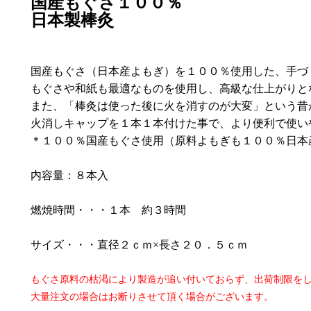
国産もぐさ１００％
日本製棒灸
国産もぐさ（日本産よもぎ）を１００％使用した、手づ
もぐさや和紙も最適なものを使用し、高級な仕上がりと
また、「棒灸は使った後に火を消すのが大変」という昔
火消しキャップを１本１本付けた事で、より便利で使い
＊１００％国産もぐさ使用（原料よもぎも１００％日本
内容量：８本入
燃焼時間・・・１本 約３時間
サイズ・・・直径２ｃｍ×長さ２０．５ｃｍ
もぐさ原料の枯渇により製造が追い付いておらず、出荷制限を
大量注文の場合はお断りさせて頂く場合がございます。