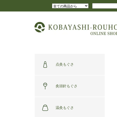
点灸もぐさ
灸頭針もぐさ
温灸もぐさ