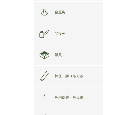
台座灸
間接灸
箱灸
棒灸・練りもぐさ
灸用線香・灸点紙