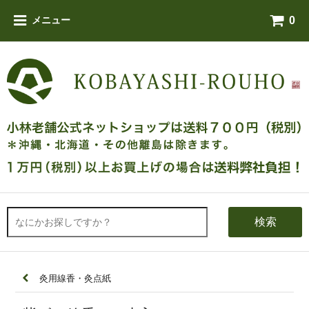
0
メニュー
検索
灸用線香・灸点紙