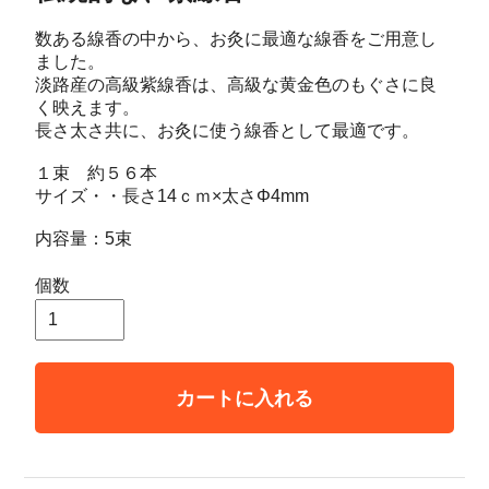
数ある線香の中から、お灸に最適な線香をご用意し
ました。
淡路産の高級紫線香は、高級な黄金色のもぐさに良
く映えます。
長さ太さ共に、お灸に使う線香として最適です。
１束 約５６本
サイズ・・長さ14ｃｍ×太さΦ4mm
内容量：5束
個数
カートに入れる