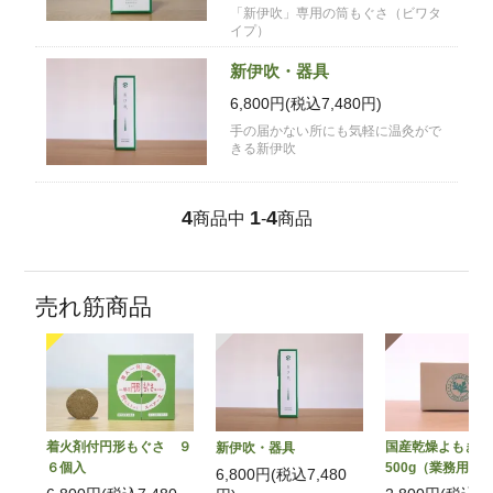
「新伊吹」専用の筒もぐさ（ビワタ
イプ）
新伊吹・器具
6,800円(税込7,480円)
手の届かない所にも気軽に温灸がで
きる新伊吹
4
1
4
商品中
-
商品
売れ筋商品
着火剤付円形もぐさ ９
国産乾燥よもぎ
新伊吹・器具
６個入
500g（業務用）
6,800円(税込7,480