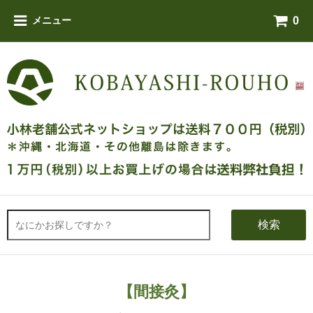
0
メニュー
検索
【間接灸】